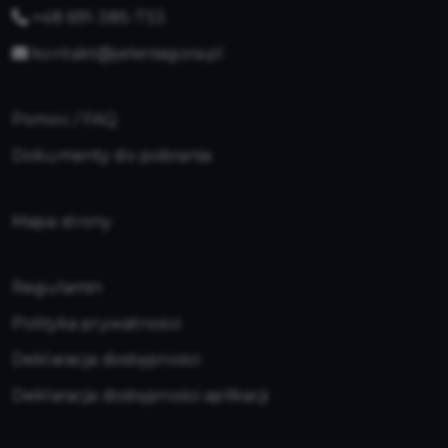
+48 691-385-733
kontakt@jeleniagora.pl
Pomoc / FAQ
Dokumenty do pobrania
Mapa strony
Regulamin
Polityka prywatności
Deklaracja dostępności
Deklaracja dostępności aplikacji