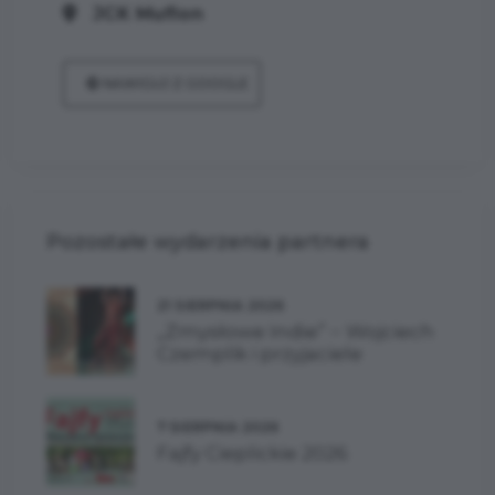
JCK Muflon
NAWIGUJ Z GOOGLE
Pozostałe wydarzenia partnera
21 SIERPNIA 2026
„Zmysłowe Indie” − Wojciech
Czemplik i przyjaciele
7 SIERPNIA 2026
Fajfy Cieplickie 2026