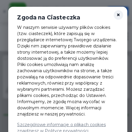
Karta Mieszkańca
×
Otwórz
×
Szybciej, wygodniej, zawsze pod ręką
Zgoda na Ciasteczka
W naszym serwisie używamy plików cookies
(tzw. ciasteczek), które zapisują się w
Zaloguj
Otwór
przeglądarce internetowej Twojego urządzenia.
Dzięki nim zapewniamy prawidłowe działanie
strony internetowej, a także możemy lepiej
dostosować ją do preferencji użytkowników.
Home
Wydarzenia
Smocze perypetie
Pliki cookies umożliwiają nam analizę
zachowania użytkowników na stronie, a także
Wydarzenie już się
pozwalają na odpowiednie dopasowanie treści
zakończyło
reklamowych, również przy współpracy z
wybranymi partnerami. Możesz zarządzać
plikami cookies, przechodząc do Ustawień.
Informujemy, że zgodę można wycofać w
dowolnym momencie. Więcej informacji
znajdziesz w naszej prywatności.
Szczegółowe informacje o plikach cookies
znajdziesz w Polityce prywatności