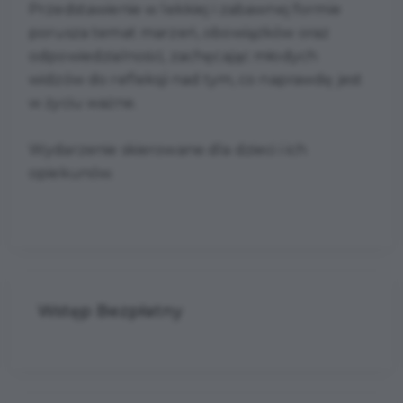
Przedstawienie w lekkiej i zabawnej formie
porusza temat marzeń, obowiązków oraz
odpowiedzialności, zachęcając młodych
widzów do refleksji nad tym, co naprawdę jest
w życiu ważne.
Wydarzenie skierowane dla dzieci i ich
opiekunów.
Wstęp Bezpłatny