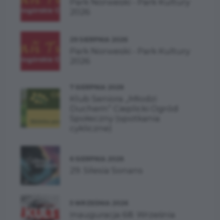
Park Norweski - Park Kultury
2026
29 SIERPNIA 2026
Park Norweski - Park Kultury
2026
7 SIERPNIA 2026
Klub Seniora „Młodzi
Duchem” Cieplicki Ogród
Społeczny (spotkania
cykliczne)
6 SIERPNIA 2026
29. Silesia Sonans
5 WRZEŚNIA 2026
Inauguracja 68. Września