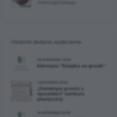
Jeleniogórskiego
Ostatnio dodane wydarzenia
28 WRZEŚNIA 2026
Kiermasz ”Książka za grosik”
1 WRZEŚNIA 2026
„Detektyw prosto z
opowieści” konkurs
plastyczny
24 WRZEŚNIA 2026