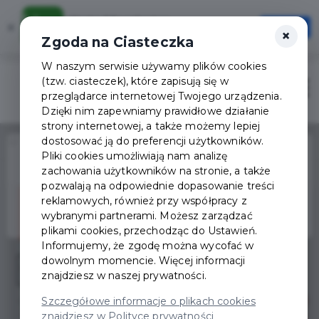
Karta Mieszkańca
×
Otwórz
×
Szybciej, wygodniej, zawsze pod ręką
Zgoda na Ciasteczka
W naszym serwisie używamy plików cookies
(tzw. ciasteczek), które zapisują się w
Zaloguj
Otwór
przeglądarce internetowej Twojego urządzenia.
Dzięki nim zapewniamy prawidłowe działanie
strony internetowej, a także możemy lepiej
dostosować ją do preferencji użytkowników.
Home
Wydarzenia
Mayday („Run for your wife”)
Pliki cookies umożliwiają nam analizę
zachowania użytkowników na stronie, a także
Wydarzenie już się
pozwalają na odpowiednie dopasowanie treści
zakończyło
reklamowych, również przy współpracy z
wybranymi partnerami. Możesz zarządzać
plikami cookies, przechodząc do Ustawień.
Informujemy, że zgodę można wycofać w
dowolnym momencie. Więcej informacji
znajdziesz w naszej prywatności.
Szczegółowe informacje o plikach cookies
znajdziesz w Polityce prywatności