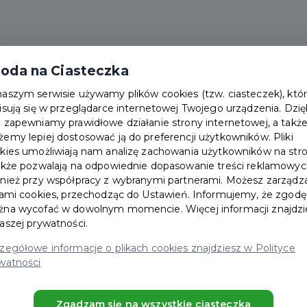
oda na Ciasteczka
ści
Wydarzenia
Partnerzy
Punkty obsługi
aszym serwisie używamy plików cookies (tzw. ciasteczek), któ
isują się w przeglądarce internetowej Twojego urządzenia. Dzię
 zapewniamy prawidłowe działanie strony internetowej, a takż
emy lepiej dostosować ją do preferencji użytkowników. Pliki
kies umożliwiają nam analizę zachowania użytkowników na stro
akże pozwalają na odpowiednie dopasowanie treści reklamowyc
nież przy współpracy z wybranymi partnerami. Możesz zarządz
kami cookies, przechodząc do Ustawień. Informujemy, że zgodę
na wycofać w dowolnym momencie. Więcej informacji znajdzi
aszej prywatności.
zegółowe informacje o plikach cookies znajdziesz w Polityce
watności
Zgadzam się na wszystkie ciasteczka