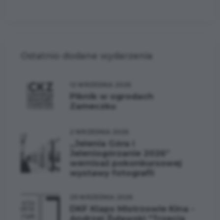
Ostatnio dodane wydarzenia
12 WRZEŚNIA 2026
Piknik w ogrodach
Zameczku
2 WRZEŚNIA 2026
„Jelenia Góra i
Jeleniogórzanie 2026”
wernisaż pokonkursowej
wystawy fotografii
29 WRZEŚNIA 2026
DKF Klaps Mistrzowie Kina -
Andrzej Żuławski "Trzecia