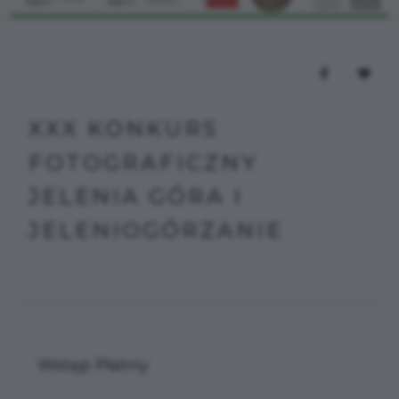
XXX KONKURS
FOTOGRAFICZNY
JELENIA GÓRA I
JELENIOGÓRZANIE
Wstęp Płatny