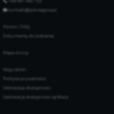
+48 691-385-733
kontakt@jeleniagora.pl
Pomoc / FAQ
Dokumenty do pobrania
Mapa strony
Regulamin
Polityka prywatności
Deklaracja dostępności
Deklaracja dostępności aplikacji