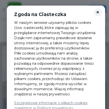
Karta Mieszkańca
×
Otwórz
×
Szybciej, wygodniej, zawsze pod ręką
Zgoda na Ciasteczka
W naszym serwisie używamy plików cookies
(tzw. ciasteczek), które zapisują się w
Zaloguj
Otwór
przeglądarce internetowej Twojego urządzenia.
Dzięki nim zapewniamy prawidłowe działanie
strony internetowej, a także możemy lepiej
dostosować ją do preferencji użytkowników.
Home
Wydarzenia
Pliki cookies umożliwiają nam analizę
XXX Konkurs Fotograficzny Jelenia Góra i Jeleniogórzanie
zachowania użytkowników na stronie, a także
Wydarzenie już się
pozwalają na odpowiednie dopasowanie treści
zakończyło
reklamowych, również przy współpracy z
wybranymi partnerami. Możesz zarządzać
plikami cookies, przechodząc do Ustawień.
Informujemy, że zgodę można wycofać w
dowolnym momencie. Więcej informacji
znajdziesz w naszej prywatności.
Szczegółowe informacje o plikach cookies
znajdziesz w Polityce prywatności