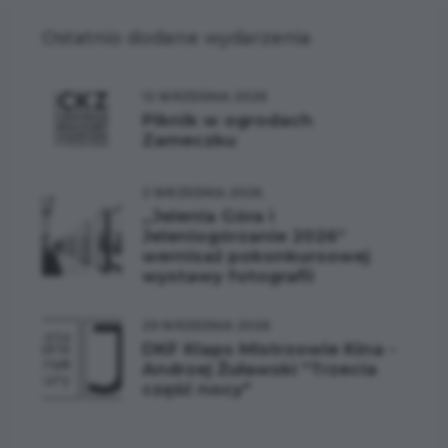
Ostatnio dodane wydarzenia
12 WRZEŚNIA 2026
Piknik w ogrodach
Zameczku
2 WRZEŚNIA 2026
„Jelenia Góra i
Jeleniogórzanie 2026”
wernisaż pokonkursowej
wystawy fotografii
29 WRZEŚNIA 2026
DKF Klaps Mistrzowie Kina -
Andrzej Żuławski "Trzecia
część nocy"