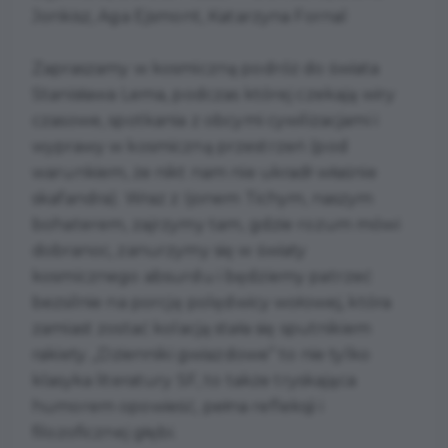
Jonkisz, Aga Ejsmont, Katarzyna Fornal
Zapraszamy w kosmiczną podróż do świata
Stanisława Lema, podczas której czekają wiry
czasowe, spotkania z obcymi cywilizacjami i
wyprawy w kosmiczną przestrzeń (pod
warunkiem, że nikt nam nie ukradł właśnie
skafandra). Wraz z Ijonem Tichym, naszym
bohaterem, zajrzymy tam, gdzie rozum mówi
dobranoc, zanurzymy się w światy
kosmicznego absurdu i będziemy patrzeć
bezsilnie na porcję polędwicy wołowej, która
zamiast zostać kolacją stała się sputnikiem
rakiety. „Dzienniki gwiazdowe” to nie tylko
klasyka literatury SF, to także tryskająca
humorem opowieść, pełna refleksji i
filozoficznej głębi.