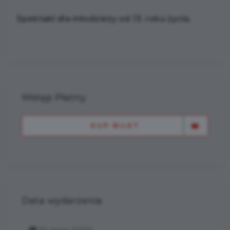
Spektakl dla młodzieży od 13. roku życia.
Wstęp Płatny
KUP BILET
Data wydarzenia