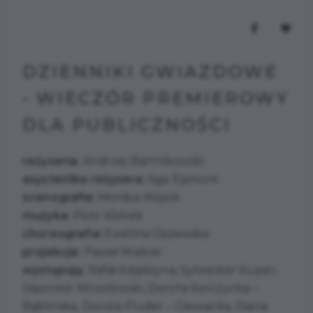
DZIENNIKI GWIAZDOWE
- WIECZÓR PREMIEROWY
DLA PUBLICZNOŚCI
reżyseria:
Andrzej Bartnikowski
asystentka reżysera:
Aga Ejsmont
scenografia:
Monika Wójcik
muzyka:
Piotr Klimek
choreografia:
Ewelina Ciszewska
projekcja:
Paweł Walicki
występują
: Rafał Ksiądzyna, Sylwester Kuper,
Sławomir Mozolewski, Dorota Korczycka –
Bąblińska, Dorota Fluder – Głowacka, Diana