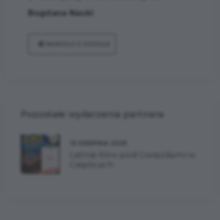
Bogdana Nauki
NAWIGUJ Z GOOGLE
Pozostałe wydarzenia partnera
10 SIERPNIA 2026
Letnie Kino pod Gwiazdami w
Cieplicach