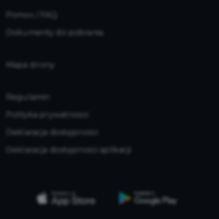
Pomoc / FAQ
Dokumenty do pobrania
Mapa strony
Regulamin
Polityka prywatności
Deklaracja dostępności
Deklaracja dostępności aplikacji