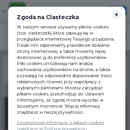
Karta Mieszkańca
×
Otwórz
×
Szybciej, wygodniej, zawsze pod ręką
Zgoda na Ciasteczka
W naszym serwisie używamy plików cookies
(tzw. ciasteczek), które zapisują się w
Zaloguj
Otwór
przeglądarce internetowej Twojego urządzenia.
Dzięki nim zapewniamy prawidłowe działanie
strony internetowej, a także możemy lepiej
dostosować ją do preferencji użytkowników.
Home
Wydarzenia
Pliki cookies umożliwiają nam analizę
Dzienniki Gwiazdowe - wieczór premierowy dla publiczności
zachowania użytkowników na stronie, a także
Wydarzenie już się
pozwalają na odpowiednie dopasowanie treści
zakończyło
reklamowych, również przy współpracy z
wybranymi partnerami. Możesz zarządzać
plikami cookies, przechodząc do Ustawień.
Informujemy, że zgodę można wycofać w
dowolnym momencie. Więcej informacji
znajdziesz w naszej prywatności.
Szczegółowe informacje o plikach cookies
znajdziesz w Polityce prywatności