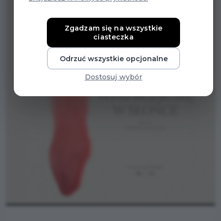
Zgadzam się na wszystkie
ciasteczka
Odrzuć wszystkie opcjonalne
Dostosuj wybór