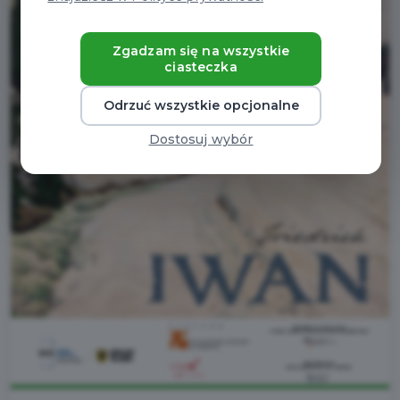
Zgadzam się na wszystkie
ciasteczka
Odrzuć wszystkie opcjonalne
Dostosuj wybór