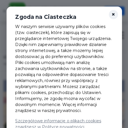
Karta Mieszkańca
×
Otwórz
×
Szybciej, wygodniej, zawsze pod ręką
Zgoda na Ciasteczka
W naszym serwisie używamy plików cookies
(tzw. ciasteczek), które zapisują się w
Zaloguj
Otwór
przeglądarce internetowej Twojego urządzenia.
Dzięki nim zapewniamy prawidłowe działanie
strony internetowej, a także możemy lepiej
dostosować ją do preferencji użytkowników.
Home
Wydarzenia
Pliki cookies umożliwiają nam analizę
W kręgu twórców karkonoskiej kolonii artystycznej. Friedrich Iwan.
zachowania użytkowników na stronie, a także
pozwalają na odpowiednie dopasowanie treści
reklamowych, również przy współpracy z
wybranymi partnerami. Możesz zarządzać
plikami cookies, przechodząc do Ustawień.
Informujemy, że zgodę można wycofać w
dowolnym momencie. Więcej informacji
znajdziesz w naszej prywatności.
Szczegółowe informacje o plikach cookies
znajdziesz w Polityce prywatności