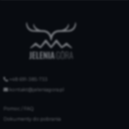
+48 691-385-733
kontakt@jeleniagora.pl
Pomoc / FAQ
Dokumenty do pobrania