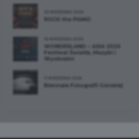
25 WRZEŚNIA 2026
ROCK the PIANO
18 WRZEŚNIA 2026
WONDERLAND – ASIA 2026
Festiwal Światła, Muzyki i
Wyobraźni
11 WRZEŚNIA 2026
Biennale Fotografii Górskiej