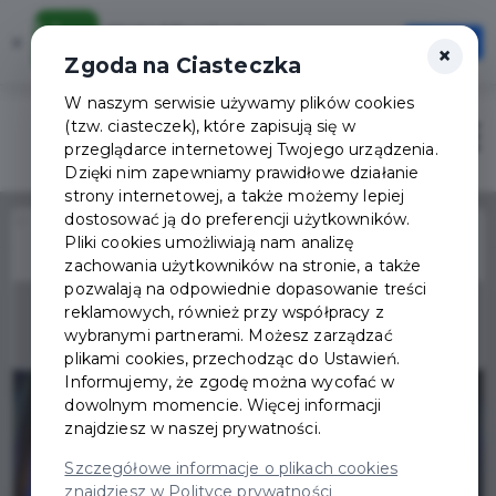
Karta Mieszkańca
×
Otwórz
×
Szybciej, wygodniej, zawsze pod ręką
Zgoda na Ciasteczka
W naszym serwisie używamy plików cookies
(tzw. ciasteczek), które zapisują się w
Zaloguj
Otwór
przeglądarce internetowej Twojego urządzenia.
Dzięki nim zapewniamy prawidłowe działanie
strony internetowej, a także możemy lepiej
dostosować ją do preferencji użytkowników.
Home
Wydarzenia
Teatr na Lato - Cyrk Doktora Dolittle
Pliki cookies umożliwiają nam analizę
zachowania użytkowników na stronie, a także
Wydarzenie już się
pozwalają na odpowiednie dopasowanie treści
zakończyło
reklamowych, również przy współpracy z
wybranymi partnerami. Możesz zarządzać
plikami cookies, przechodząc do Ustawień.
Informujemy, że zgodę można wycofać w
dowolnym momencie. Więcej informacji
znajdziesz w naszej prywatności.
Szczegółowe informacje o plikach cookies
znajdziesz w Polityce prywatności