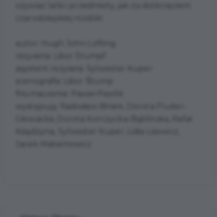
ożywiać lalki i przedmioty, jak za dotknięciem
czarodziejskiej różdżki.
autor: Hugh John Lofting
reżyseria: Libor Štumpf
asystent reżysera: Sylwester Kuper
scenografia: Libor Štump
ftłumaczenie: Paweł Pawlik
występują: Radosław Biniek, Dorota Fluder-
Głowacka, Dorota Korczycka-Bąblińska, Rafał
Ksiądzyna, Sylwester Kuper, Lidia Lisowicz,
Jacek Maksimowicz