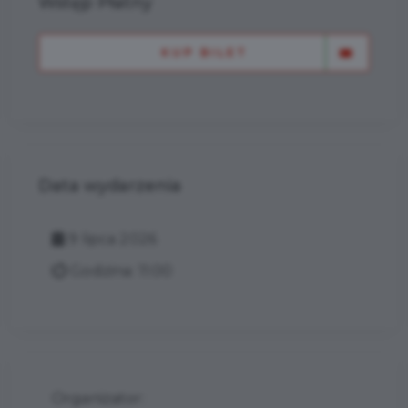
Wstęp Płatny
KUP BILET
Data wydarzenia
9 lipca 2026
Godzina: 11:00
Organizator: