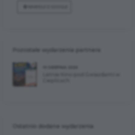
NAWIGUJ Z GOOGLE
Pozostałe wydarzenia partnera
10 SIERPNIA 2026
Letnie Kino pod Gwiazdami w
Cieplicach
Ostatnio dodane wydarzenia