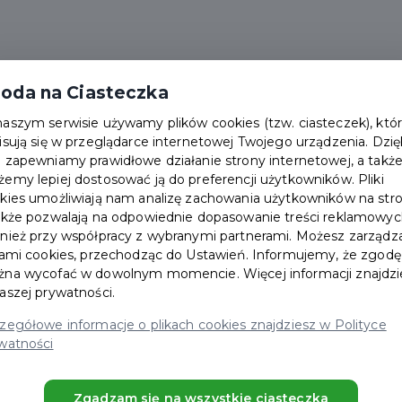
oda na Ciasteczka
ści
Wydarzenia
Partnerzy
Punkty obsługi
aszym serwisie używamy plików cookies (tzw. ciasteczek), któ
isują się w przeglądarce internetowej Twojego urządzenia. Dzię
 zapewniamy prawidłowe działanie strony internetowej, a takż
emy lepiej dostosować ją do preferencji użytkowników. Pliki
Wydarzenie już się zakończył
kies umożliwiają nam analizę zachowania użytkowników na stro
akże pozwalają na odpowiednie dopasowanie treści reklamowyc
nież przy współpracy z wybranymi partnerami. Możesz zarządz
kami cookies, przechodząc do Ustawień. Informujemy, że zgodę
na wycofać w dowolnym momencie. Więcej informacji znajdzi
aszej prywatności.
zegółowe informacje o plikach cookies znajdziesz w Polityce
watności
Zgadzam się na wszystkie ciasteczka