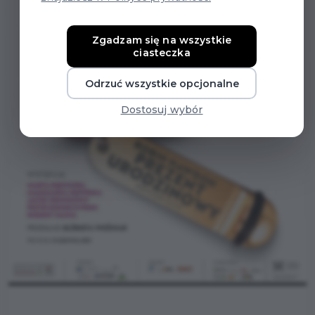
Zgadzam się na wszystkie
ciasteczka
Odrzuć wszystkie opcjonalne
Dostosuj wybór