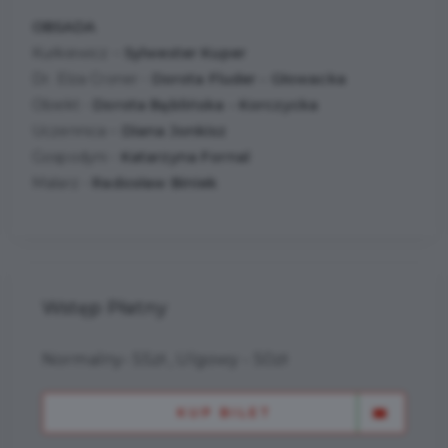
OBSADA
Kurkiewicz –
Sylwester Kuper
Dr. Elza Croner -
Dorota Fluder - Głowacka
Obiekt -
Dorota Bąblińska - Korczycka
Uczennica –
Diana Jonkisz
Gospodyni -
Katarzyna Fornal
Malarz -
Radosław Biniek
Wstęp Płatny
Normalny- 55zł , Ulgowy - 50zł
KUP BILET