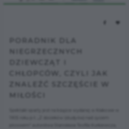
PORADNIK DLA
NIEGRZECZNYCH
DZIEWCZĄT I
CHŁOPCÓW, CZYLI JAK
ZNALEŹĆ SZCZĘŚCIE W
MIŁOŚCI
Spektakl oparty jest na książce wydanej w Krakowie w
1905 roku p.t. „Z docieków (studyów) nad życiem
płciowem” autorstwa Stanisława Teofila Kurkiewicza,