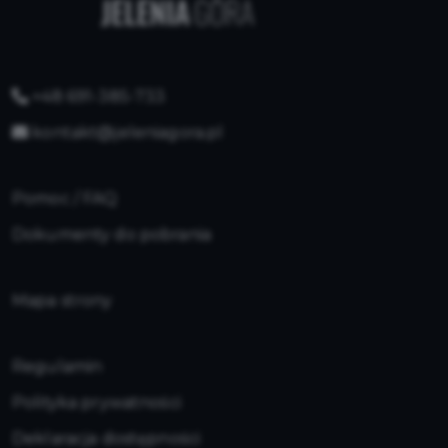
+48 691-385-733
kontakt@jeleniagora.pl
Pomoc / FAQ
Dokumenty do pobrania
Mapa strony
Regulamin
Polityka prywatności
Deklaracja dostępności