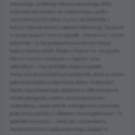
pierwszego, polskiego lekarza seksuologa, który
próbował wprowadzić do codziennego użytku
wymyślone przez siebie czy też zaczerpnięte z
kultury ludowej słowa z zakresu seksuologii. Opisywał
w swojej książce różne przypadki „chorobowe” swoich
pacjentek i na tej podstawie powstał scenariusz
będący kanwą sztuki. Nadal w Polsce nie ma języka,
którym można rozmawiać o nagości, życiu
seksualnym. Osią spektaklu będą przypadki
medyczne poszczególnych pacjentek, które w swoim
gabinecie będzie podejmował doktor Kurkiewicz.
Każda wizyta kolejnego pacjenta to kilkuminutowa
etiuda dialogowa, czasem przerywana przez
Gospodynię, często jednak wzbogacona o piosenkę
połączoną z prostym układem choreograficznym. To
spektakl muzyczno – taneczny z piosenkami
dwudziestolecia międzywojennego, będący w