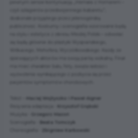
pewnym sensie kontynuacją „Hemara z Homarem –
czyli szlagierów przedwojennego kabaretu”,
doskonale przyjętego przez jeleniogórską
publiczność. Kostiumy i scenografia wzorowane będą
na stylu i estetyce z okresu Młodej Polski – odwołać
się będą głównie do plastyki Wyspiańskiego,
Witkacego, Mehofera, Wyczółkowskiego. Każdy ze
śpiewających aktorów ma swoją partię wokalną. Finał
ma mieć charakter balu, fety, święta radości i
wyzwolenia wynikającego z pozbycia się przez
pacjentów symptomów chorobowych.
Tekst –
Maciej Wojtyszko i Paweł Aigner
Reżyseria adaptacja -
Krzysztof Grębski
Muzyka -
Grzegorz Mazoń
Scenografia -
Beata Tomczyk
Choreografia -
Zbigniew Karbowski