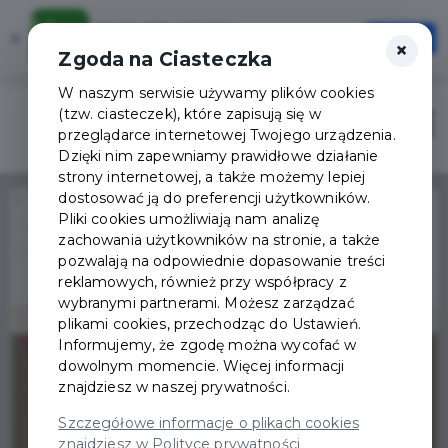
Karta Mieszkańca
×
Otwórz
×
Szybciej, wygodniej, zawsze pod ręką
Zgoda na Ciasteczka
W naszym serwisie używamy plików cookies
(tzw. ciasteczek), które zapisują się w
Zaloguj
Otwór
przeglądarce internetowej Twojego urządzenia.
Dzięki nim zapewniamy prawidłowe działanie
strony internetowej, a także możemy lepiej
dostosować ją do preferencji użytkowników.
Home
Wydarzenia
Pliki cookies umożliwiają nam analizę
Poradnik dla niegrzecznych dziewcząt i chłopców, czyli jak znaleźć
zachowania użytkowników na stronie, a także
Wydarzenie już się
szczęście w miłości
pozwalają na odpowiednie dopasowanie treści
zakończyło
reklamowych, również przy współpracy z
wybranymi partnerami. Możesz zarządzać
plikami cookies, przechodząc do Ustawień.
Informujemy, że zgodę można wycofać w
dowolnym momencie. Więcej informacji
znajdziesz w naszej prywatności.
Szczegółowe informacje o plikach cookies
znajdziesz w Polityce prywatności