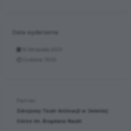
Data wydarzenia
16 listopada 2025
Godzina: 19:00
Partner:
Zdrojowy Teatr Animacji w Jeleniej
Górze im. Bogdana Nauki