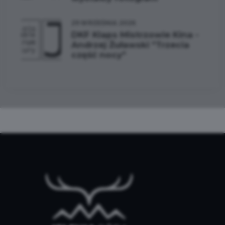
29 WRZEŚNIA 2026
DKF Klaps Mistrzowie Kina -
Andrzej Żuławski "Trzecia
część nocy"