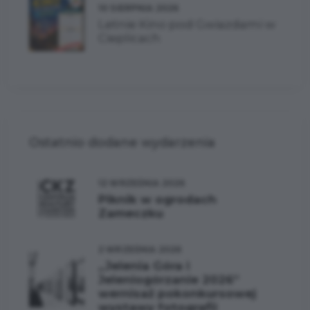
10 SIERPNIA 2026
Letnie Kino pod Gwiazdami w
Cieplicach
Ostatnio dodane wydarzenia
12 WRZEŚNIA 2026
Piknik w ogrodach
Zameczku
2 WRZEŚNIA 2026
„Jelenia Góra i
Jeleniogórzanie 2026”
wernisaż pokonkursowej
wystawy fotografii