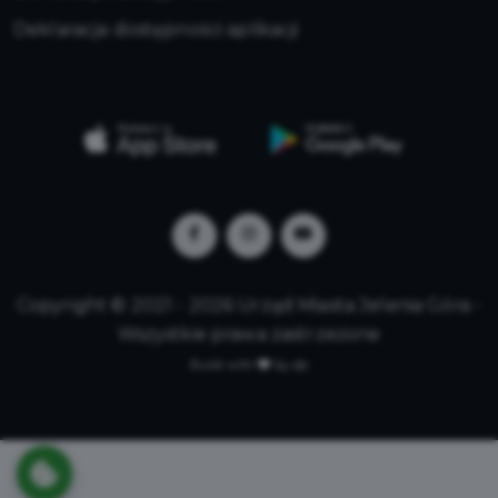
Deklaracja dostępności aplikacji
Copyright © 2021 - 2026 Urząd Miasta Jelenia Góra -
Wszystkie prawa zastrzeżone
Build with
by qb