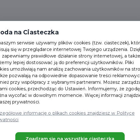
oda na Ciasteczka
ści
Wydarzenia
Partnerzy
Punkty obsługi
aszym serwisie używamy plików cookies (tzw. ciasteczek), któ
isują się w przeglądarce internetowej Twojego urządzenia. Dzię
IŻENIA
 zapewniamy prawidłowe działanie strony internetowej, a takż
emy lepiej dostosować ją do preferencji użytkowników. Pliki
kies umożliwiają nam analizę zachowania użytkowników na stro
akże pozwalają na odpowiednie dopasowanie treści reklamowyc
nież przy współpracy z wybranymi partnerami. Możesz zarządz
kami cookies, przechodząc do Ustawień. Informujemy, że zgodę
na wycofać w dowolnym momencie. Więcej informacji znajdzi
aszej prywatności.
zegółowe informacje o plikach cookies znajdziesz w Polityce
watności
Zgadzam się na wszystkie ciasteczka