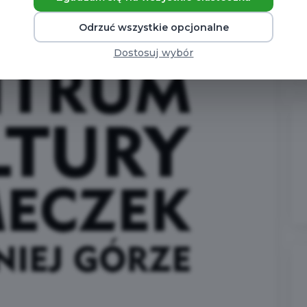
Odrzuć wszystkie opcjonalne
Dostosuj wybór