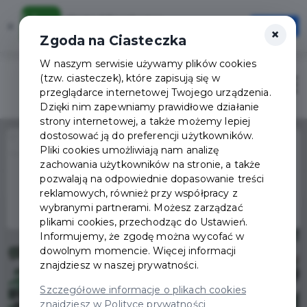
Karta Mieszkańca
×
Otwórz
×
Szybciej, wygodniej, zawsze pod ręką
Zgoda na Ciasteczka
W naszym serwisie używamy plików cookies
(tzw. ciasteczek), które zapisują się w
Zaloguj
Otwór
przeglądarce internetowej Twojego urządzenia.
Dzięki nim zapewniamy prawidłowe działanie
strony internetowej, a także możemy lepiej
dostosować ją do preferencji użytkowników.
Home
Wydarzenia
Pliki cookies umożliwiają nam analizę
Oprowadzania kuratorskie- wystawa ornitologiczna z Bożeną Gramsz
zachowania użytkowników na stronie, a także
Wydarzenie już się
pozwalają na odpowiednie dopasowanie treści
zakończyło
reklamowych, również przy współpracy z
wybranymi partnerami. Możesz zarządzać
plikami cookies, przechodząc do Ustawień.
Informujemy, że zgodę można wycofać w
dowolnym momencie. Więcej informacji
znajdziesz w naszej prywatności.
Szczegółowe informacje o plikach cookies
znajdziesz w Polityce prywatności