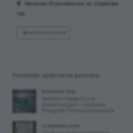
Muzeum Przyrodnicze, ul. Cieplicka
11A
NAWIGUJ Z GOOGLE
Pozostałe wydarzenia partnera
8 SIERPNIA 2026
Realizm magiczny w
Karkonoszach – wystawa
fotografii Tomasza Szyrwiela
12 WRZEŚNIA 2026