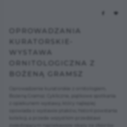
OPROWADZANIA
KURATORSKIE-
WYSTAWA
ORNITOLOGICZNA Z
BOŻENĄ GRAMSZ
Oprowadzenie kuratorskie z ornitologiem,
Bożeną Gramsz. Cykliczne, piątkowe spotkania
z opiekunem wystawy, który najlepiej
opowiada o wystawie ptaków, historii powstania
kolekcji, a przede wszystkim przedstawi
zwiedzającym najciekawsze okazy ze zbiorów