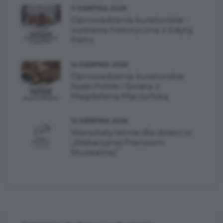
11 SIERPNIA 2026
Oprowadzania kuratorskie -
wystawa historyczna z Edytą
Patro
14 SIERPNIA 2026
Oprowadzenia kuratorskie
Ssaki Polski i Świata z
Magdaleną Mączyńską
12 SIERPNIA 2026
Warsztaty letnie dla dzieci w
„Wakacyjnej Pracowni
Muzealnej”