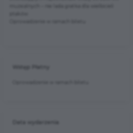
muzealnych – nie lada gratka dla wielbicieli
ptaków.
Oprowadzenie w ramach biletu
Wstęp Płatny
Oprowadzenie w ramach biletu
Data wydarzenia