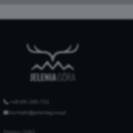
+48 691-385-733
kontakt@jeleniagora.pl
Pomoc / FAQ