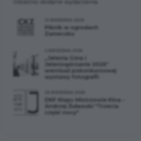
Ostatnio dodane wydarzenia
12 WRZEŚNIA 2026
Piknik w ogrodach
Zameczku
2 WRZEŚNIA 2026
„Jelenia Góra i
Jeleniogórzanie 2026”
wernisaż pokonkursowej
wystawy fotografii
29 WRZEŚNIA 2026
DKF Klaps Mistrzowie Kina -
Andrzej Żuławski "Trzecia
część nocy"