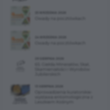
25 WRZEŚNIA 2026
Owady na pocztówkach
24 WRZEŚNIA 2026
Owady na pocztówkach
29 SIERPNIA 2026
65. Giełda Minerałów, Skał,
Skamieniałości i Wyrobów
Jubilerskich
13 SIERPNIA 2026
Oprowadzenia kuratorskie-
wystawa entomologiczna z
Leszkiem Kośnym