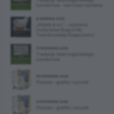
Tradycje Jeleniogórskiego
Łowiectwa - wernisaż wystawy
8 SIERPNIA 2026
„Misiek & co.” – wystawa
malarstwa Bogumiły
Twardowskiej-Rogacewicz
13 WRZEŚNIA 2026
Tradycje Jeleniogórskiego
Łowiectwa
18 WRZEŚNIA 2026
Picasso - grafiki i rysunki
19 WRZEŚNIA 2026
Picasso - grafiki i rysunki