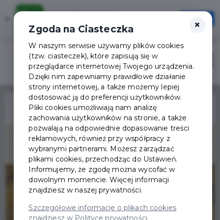
Karta Mieszkańca
×
Otwórz
×
Szybciej, wygodniej, zawsze pod ręką
Zgoda na Ciasteczka
W naszym serwisie używamy plików cookies
(tzw. ciasteczek), które zapisują się w
Zaloguj
Otwór
przeglądarce internetowej Twojego urządzenia.
Dzięki nim zapewniamy prawidłowe działanie
strony internetowej, a także możemy lepiej
dostosować ją do preferencji użytkowników.
Home
Wydarzenia
Milcząca przyjaciółka
Pliki cookies umożliwiają nam analizę
zachowania użytkowników na stronie, a także
Wydarzenie już się
pozwalają na odpowiednie dopasowanie treści
zakończyło
reklamowych, również przy współpracy z
wybranymi partnerami. Możesz zarządzać
plikami cookies, przechodząc do Ustawień.
Informujemy, że zgodę można wycofać w
dowolnym momencie. Więcej informacji
znajdziesz w naszej prywatności.
Szczegółowe informacje o plikach cookies
znajdziesz w Polityce prywatności