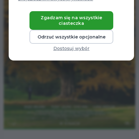
Zgadzam się na wszystkie
ciasteczka
Odrzuć wszystkie opcjonalne
Dostosuj wybór