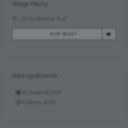
Wstęp Płatny
18 – 20 zł, czwartki: 16 zł
KUP BILET
Data wydarzenia
30 kwietnia 2026
Godzina: 18:00