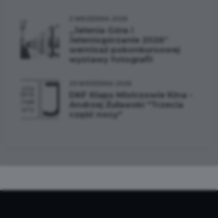
2 WRZEŚNIA 2026
„Jelenia Góra i
Jeleniogórzanie 2026”
wernisaż pokonkursowej
wystawy fotografii
29 WRZEŚNIA 2026
DKF Klaps Mistrzowie Kina -
Andrzej Żuławski "Trzecia
część nocy"