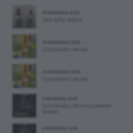
19 WRZEŚNIA 2026
Jest tylko jedna
26 WRZEŚNIA 2026
Coś poszło nie tak
27 WRZEŚNIA 2026
Coś poszło nie tak
5 WRZEŚNIA 2026
Schronisko, które przestało
istnieć
6 WRZEŚNIA 2026