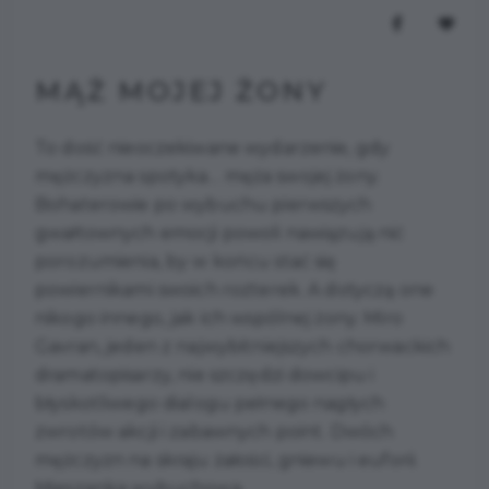
MĄŻ MOJEJ ŻONY
To dość nieoczekiwane wydarzenie, gdy
mężczyzna spotyka… męża swojej żony.
Bohaterowie po wybuchu pierwszych
gwałtownych emocji powoli nawiązują nić
porozumienia, by w końcu stać się
powiernikami swoich rozterek. A dotyczą one
nikogo innego, jak ich wspólnej żony. Miro
Gavran, jeden z najwybitniejszych chorwackich
dramatopisarzy, nie szczędzi dowcipu i
błyskotliwego dialogu pełnego nagłych
zwrotów akcji i zabawnych point. Dwóch
mężczyzn na skraju żałości, gniewu i euforii.
Mieszanka wybuchowa.