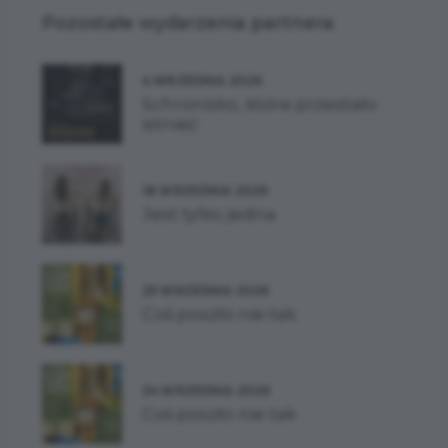
Pozostałe wydarzenia partnera
4 WRZEŚNIA 2026
Schronisko, które przestało
istnieć
18 WRZEŚNIA 2026
Jest tylko jedna
25 WRZEŚNIA 2026
Coś poszło nie tak
24 WRZEŚNIA 2026
Coś poszło nie tak