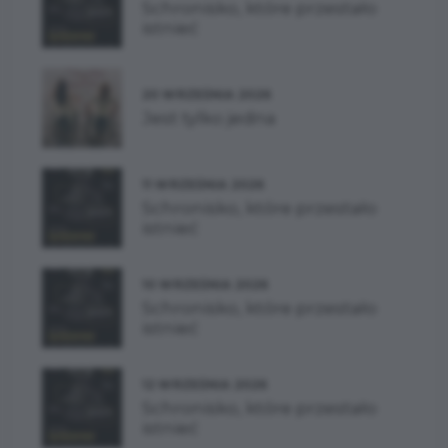
Schronisko, które przestało
istnieć
20 WRZEŚNIA 2026
Jest tylko jedna
11 WRZEŚNIA 2026
Schronisko, które przestało
istnieć
10 WRZEŚNIA 2026
Schronisko, które przestało
istnieć
12 WRZEŚNIA 2026
Schronisko, które przestało
istnieć