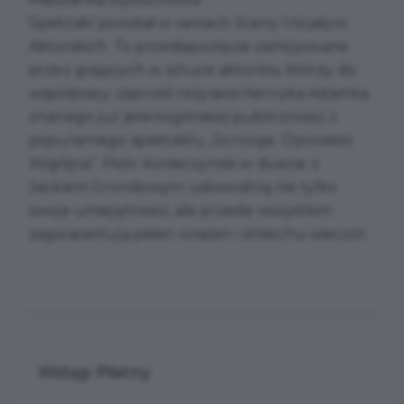
Spektakl powstał w ramach Sceny Inicjatyw
Aktorskich. To przedsięwzięcie zainicjowane
przez grających w sztuce aktorów, którzy do
współpracy zaprosili reżysera Henryka Adamka
znanego już jeleniogórskiej publiczności z
popularnego spektaklu „Scrooge. Opowieść
Wigilijna”. Piotr Konieczyński w duecie z
Jackiem Grondowym udowodnią nie tylko
swoje umiejętności, ale przede wszystkim
zagwarantują pełen wrażeń i śmiechu wieczór.
Wstęp Płatny