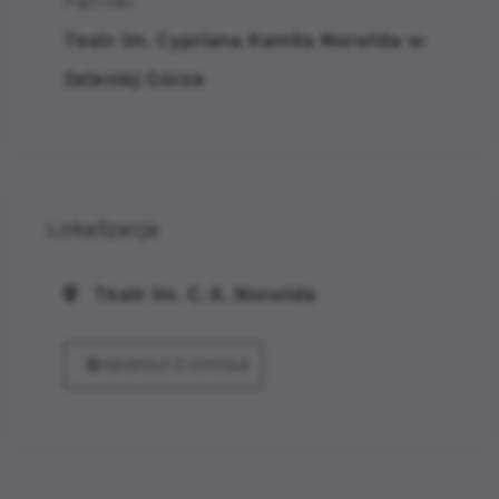
Partner:
Teatr im. Cypriana Kamila Norwida w
Jeleniej Górze
Lokalizacja
Teatr im. C. K. Norwida
NAWIGUJ Z GOOGLE