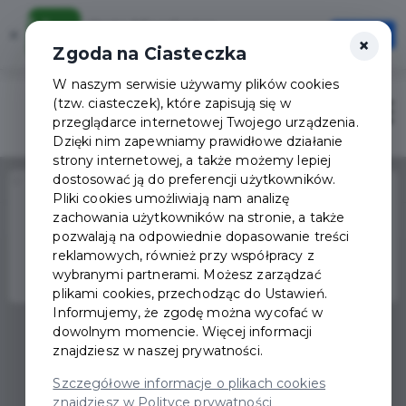
Karta Mieszkańca
×
Otwórz
×
Szybciej, wygodniej, zawsze pod ręką
Zgoda na Ciasteczka
W naszym serwisie używamy plików cookies
(tzw. ciasteczek), które zapisują się w
Zaloguj
Otwór
przeglądarce internetowej Twojego urządzenia.
Dzięki nim zapewniamy prawidłowe działanie
strony internetowej, a także możemy lepiej
dostosować ją do preferencji użytkowników.
Home
Wydarzenia
Mąż mojej żony
Pliki cookies umożliwiają nam analizę
zachowania użytkowników na stronie, a także
Wydarzenie już się
pozwalają na odpowiednie dopasowanie treści
zakończyło
reklamowych, również przy współpracy z
wybranymi partnerami. Możesz zarządzać
plikami cookies, przechodząc do Ustawień.
Informujemy, że zgodę można wycofać w
dowolnym momencie. Więcej informacji
znajdziesz w naszej prywatności.
Szczegółowe informacje o plikach cookies
znajdziesz w Polityce prywatności