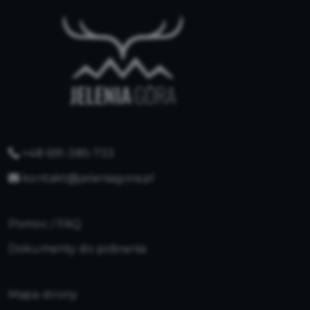
+48 691-385-733
kontakt@jeleniagora.pl
Pomoc / FAQ
Dokumenty do pobrania
Mapa strony