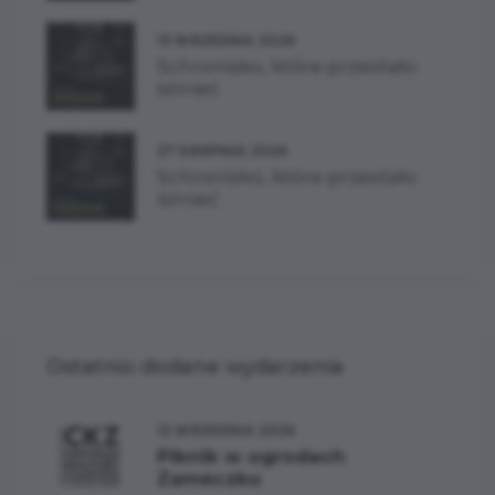
13 WRZEŚNIA 2026
Schronisko, które przestało
istnieć
27 SIERPNIA 2026
Schronisko, które przestało
istnieć
Ostatnio dodane wydarzenia
12 WRZEŚNIA 2026
Piknik w ogrodach
Zameczku