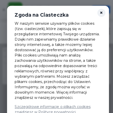
Karta Mieszkańca
×
Otwórz
×
Szybciej, wygodniej, zawsze pod ręką
Zgoda na Ciasteczka
W naszym serwisie używamy plików cookies
(tzw. ciasteczek), które zapisują się w
Zaloguj
Otwór
przeglądarce internetowej Twojego urządzenia.
Dzięki nim zapewniamy prawidłowe działanie
strony internetowej, a także możemy lepiej
dostosować ją do preferencji użytkowników.
Home
Wydarzenia
Pliki cookies umożliwiają nam analizę
Jeleniogórskie zbieractwa- dziwactwa wystawa nr 1: Kolekcja porcelany
zachowania użytkowników na stronie, a także
Wydarzenie już się
Winterling
pozwalają na odpowiednie dopasowanie treści
zakończyło
reklamowych, również przy współpracy z
wybranymi partnerami. Możesz zarządzać
plikami cookies, przechodząc do Ustawień.
Informujemy, że zgodę można wycofać w
dowolnym momencie. Więcej informacji
znajdziesz w naszej prywatności.
Szczegółowe informacje o plikach cookies
znajdziesz w Polityce prywatności