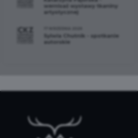
wernisaż wystawy tkaniny
artystycznej
17 WRZEŚNIA 2026
Sylwia Chutnik - spotkanie
autorskie