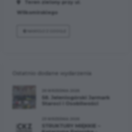
​​​​​​​Teren zielony przy ul.
Wilkomirskiego
NAWIGUJ Z GOOGLE
Ostatnio dodane wydarzenia
26 WRZEŚNIA 2026
58. Jeleniogórski Jarmark
Staroci i Osobliwości
23 WRZEŚNIA 2026
STRUKTURY MIĘKKIE –
Katarzyna Pajorska -