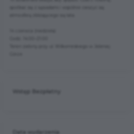
spotkać się z sąsiadami i wspólnie cieszyć się
atmosferą zbliżającego się lata.
14 czerwca (niedziela)
Godz. 14:00–21:00
Teren zielony przy ul. Wilkomirskiego w Jeleniej
Górze
Wstęp Bezpłatny
Data wydarzenia