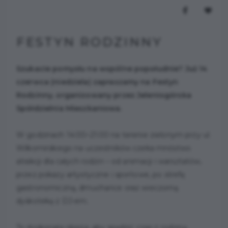
FESTYN RODZINNY
Szukacie pomysłu na wspólne popołudnie? Już 14
czerwca (niedziela) zapraszamy na Festyn
Rodzinny, organizowany przez Jeleniogórska
Spółdzielnia Mieszkaniowa.
W godzinach 14:00–21:00 na terenie zielonym przy ul.
Wilkomirskiego na uczestników czeka mnóstwo
atrakcji dla całych rodzin – od animacji i warsztatów,
przez pokazy artystyczne i sportowe, po strefę
gastronomiczną, dmuchańce oraz wieczorną
dyskotekę z DJ-em.
To doskonała okazja, aby spędzić czas z rodziną,