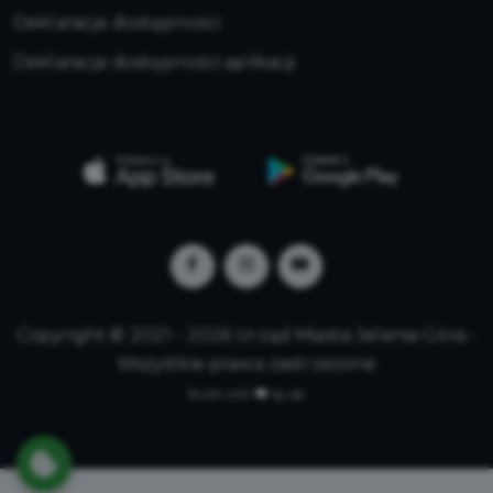
Deklaracja dostępności
Deklaracja dostępności aplikacji
Copyright © 2021 - 2026 Urząd Miasta Jelenia Góra -
Wszystkie prawa zastrzeżone
Build with
by qb