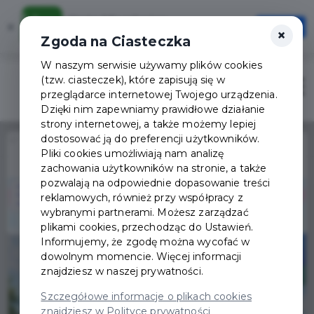
Karta Mieszkańca
×
Otwórz
×
Szybciej, wygodniej, zawsze pod ręką
Zgoda na Ciasteczka
W naszym serwisie używamy plików cookies
(tzw. ciasteczek), które zapisują się w
Zaloguj
Otwór
przeglądarce internetowej Twojego urządzenia.
Dzięki nim zapewniamy prawidłowe działanie
strony internetowej, a także możemy lepiej
dostosować ją do preferencji użytkowników.
Home
Wydarzenia
Festyn Rodzinny
Pliki cookies umożliwiają nam analizę
zachowania użytkowników na stronie, a także
Wydarzenie już się
pozwalają na odpowiednie dopasowanie treści
zakończyło
reklamowych, również przy współpracy z
wybranymi partnerami. Możesz zarządzać
plikami cookies, przechodząc do Ustawień.
Informujemy, że zgodę można wycofać w
dowolnym momencie. Więcej informacji
znajdziesz w naszej prywatności.
Szczegółowe informacje o plikach cookies
znajdziesz w Polityce prywatności