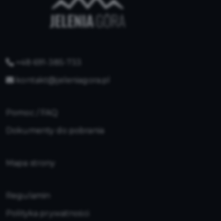
+48 691-385-733
kontakt@jeleniagora.pl
Pomoc / FAQ
Dokumenty do pobrania
Mapa strony
Regulamin
Polityka prywatności