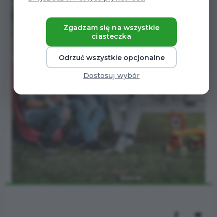
Zgadzam się na wszystkie
ciasteczka
Odrzuć wszystkie opcjonalne
Dostosuj wybór