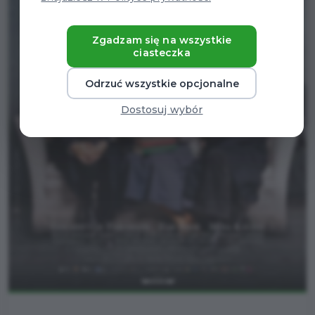
Zgadzam się na wszystkie
ciasteczka
Odrzuć wszystkie opcjonalne
Dostosuj wybór