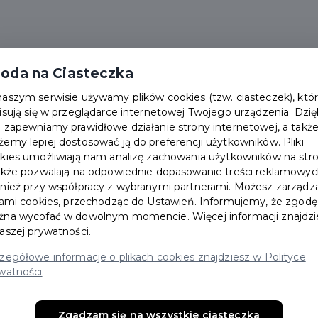
oda na Ciasteczka
ści
Wydarzenia
Partnerzy
Punkty obsługi
aszym serwisie używamy plików cookies (tzw. ciasteczek), któ
isują się w przeglądarce internetowej Twojego urządzenia. Dzię
Skał, Skamieniałości i Wyrobów Jubilerskich
 zapewniamy prawidłowe działanie strony internetowej, a takż
emy lepiej dostosować ją do preferencji użytkowników. Pliki
Wydarzenie już się zakończył
kies umożliwiają nam analizę zachowania użytkowników na stro
akże pozwalają na odpowiednie dopasowanie treści reklamowyc
nież przy współpracy z wybranymi partnerami. Możesz zarządz
kami cookies, przechodząc do Ustawień. Informujemy, że zgodę
na wycofać w dowolnym momencie. Więcej informacji znajdzi
aszej prywatności.
zegółowe informacje o plikach cookies znajdziesz w Polityce
watności
Zgadzam się na wszystkie ciasteczka