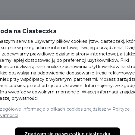
oda na Ciasteczka
ści
Wydarzenia
Partnerzy
Punkty obsługi
aszym serwisie używamy plików cookies (tzw. ciasteczek), któ
isują się w przeglądarce internetowej Twojego urządzenia. Dzię
ARTA MIESZKAŃCA"
 zapewniamy prawidłowe działanie strony internetowej, a takż
emy lepiej dostosować ją do preferencji użytkowników. Pliki
kies umożliwiają nam analizę zachowania użytkowników na stro
akże pozwalają na odpowiednie dopasowanie treści reklamowyc
nież przy współpracy z wybranymi partnerami. Możesz zarządz
kami cookies, przechodząc do Ustawień. Informujemy, że zgodę
MU PN. "JELENIOGÓRSKA KA
na wycofać w dowolnym momencie. Więcej informacji znajdzi
aszej prywatności.
zegółowe informacje o plikach cookies znajdziesz w Polityce
watności
Zgadzam się na wszystkie ciasteczka