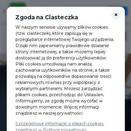
Karta Mieszkańca
×
Otwórz
×
Szybciej, wygodniej, zawsze pod ręką
Zgoda na Ciasteczka
W naszym serwisie używamy plików cookies
(tzw. ciasteczek), które zapisują się w
Zaloguj
Otwór
przeglądarce internetowej Twojego urządzenia.
Dzięki nim zapewniamy prawidłowe działanie
strony internetowej, a także możemy lepiej
dostosować ją do preferencji użytkowników.
Pliki cookies umożliwiają nam analizę
zachowania użytkowników na stronie, a także
pozwalają na odpowiednie dopasowanie treści
reklamowych, również przy współpracy z
wybranymi partnerami. Możesz zarządzać
plikami cookies, przechodząc do Ustawień.
Informujemy, że zgodę można wycofać w
dowolnym momencie. Więcej informacji
znajdziesz w naszej prywatności.
Szczegółowe informacje o plikach cookies
znajdziesz w Polityce prywatności