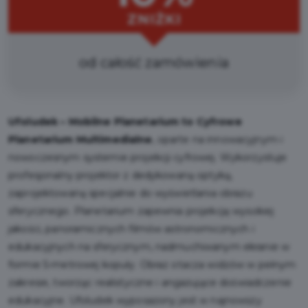
ZNIŻKI
od całość zamówienia
Ufoludek – Mobilne Planetarium to Cyfrowe
Planetarium Multimedialne
, oparte na innowacyjnym i
nowoczesnym systemie projekcji cyfrowej. Wykorzystuje
profesjonalny projektor z dedykowaną optyką,
zaprojektowaną specjalnie do wyświetlania obrazu
sferycznego. Planetarium zapewnia projekcję wysokiej
jakości, panoramicznych filmów astronomicznych i
edukacyjnych na sferycznym, nadmuchiwanym ekranie w
formie 5-metrowej kopuły. Obraz otacza widzów w pełnym
zakresie, tworząc realistyczne i angażujące doświadczenie
edukacyjne. Ufoludek wyposażony jest w najnowszy