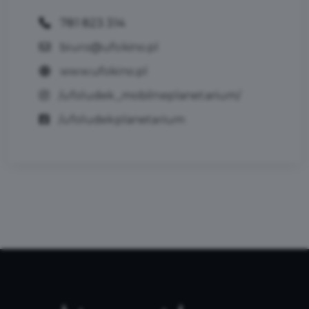
781 823 314
biuro@ufokino.pl
www.ufokino.pl
/ufoludek_mobilneplanetarium/
/ufoludekplanetarium