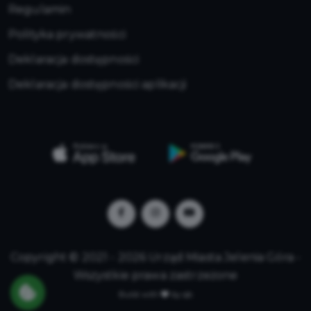
Regulamin
Polityka prywatności
Deklaracja dostępności
Deklaracja dostępności aplikacji
Copyright © 2021 - 2026 Urząd Miasta Jelenia Góra -
Wszystkie prawa zastrzeżone
Build with
by qb