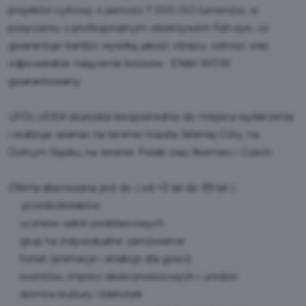
projektor cyfrowy o jasności 7 000 ISO lumenów, w
połączeniu z profesjonalnym obiektywem fish-eye, co
gwarantuje bardzo wysoką jakość obrazu, ostrość oraz
odpowiednie nasycenie kolorów . Efekt WOW
gwarantowany.
UFOLUDEK dojeżdża bezpośrednio do miejsca wydarzenia
i realizuje seanse na terenie miasta Jeleniej Góry, na
Dolnym Śląsku, na terenie Polski oraz Niemiec i Czech.
Oferta skierowana jest do ( od +3 lat do 99 lat ) :
przedszkolaków
uczniów szkół podstawowych
grup na indywidualne zamówienie
hoteli (animacje i atrakcje dla gości)
eventów, imprez okolicznościowych i urodzin
domów kultury i bibliotek