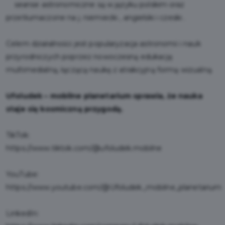
seanse astronomiczne są w języku polskim oraz
przetłumaczone na j. niemiecki , angielski i czeski .
Celem działalności jest popularyzacja astronomii i nauk
przyrodniczych poprzez nowoczesną edukację
multimedialną, łączącą naukę z atrakcyjną formą wizualną.
Ufoludek – mobilne planetarium sprawia, że nauka
staje się kosmiczną przygodą.
TikTok:
https://www.tiktok.com/@ufoludek.mobilne
YouTube:
https://www.youtube.com/@Ufoludek_mobilne_planetarium
LinkedIn: