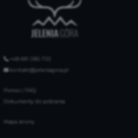
+48 691-385-733
kontakt@jeleniagora.pl
Pomoc / FAQ
Dokumenty do pobrania
Mapa strony