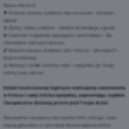
Nasza oferta to:
🌳 Drzewa i krzewy ozdobne oraz owocowe – liściaste i
iglaste.
🌸 Byliny i trawy ozdobne – idealne do każdego ogrodu.
🍓 Sadzonki truskawek, szparagów i ziemniaków – dla
miłośników zdrowych plonów.
🌾 Nasiona warzyw, kwiatów, ziół i rolnicze – dla małych i
dużych plantacji.
🌿 Nawozy i środki ochrony roślin – wszystko, by Twoje
rośliny rosły zdrowo.
Dzięki nowoczesnej logistyce realizujemy zamówienia
w Polsce i całej Unii Europejskiej, zapewniając szybkie
i bezpieczne dostawy prosto pod Twoje drzwi.
Nieustannie rozwijamy nasz asortyment, oferując coraz
więcej gatunków, w tym duże drzewa alejowe, które