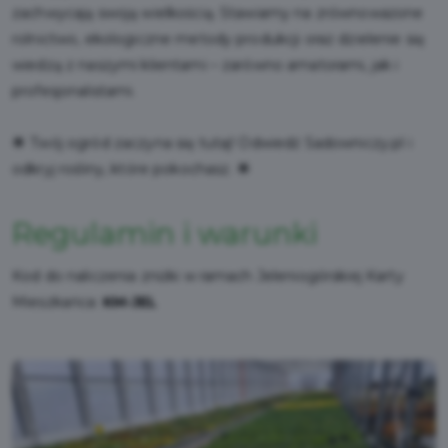
zachwycają swoją wielkością. Stawiamy na zrównoważone
rolnictwo, ekologiczne metody produkcji oraz dzielenie się
wiedzą z naszymi klientami – zarówno amatorami, jak i
profesjonalistami.
🌟 Twój ogród zaczyna się tutaj! Odwiedź Sadowniczy.pl i
odkryj rośliny, które pokochasz. 🌟
Regulamin i warunki
Kod do naliczenia zniżki w ramach Jeleniogórskiej Karty
Mieszkańca:
KM-JEL