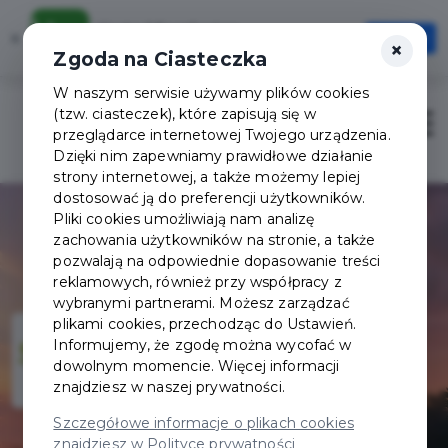
Karta Mieszkańca
×
Otwórz
×
Szybciej, wygodniej, zawsze pod ręką
Zgoda na Ciasteczka
W naszym serwisie używamy plików cookies
(tzw. ciasteczek), które zapisują się w
Zaloguj
Otwór
przeglądarce internetowej Twojego urządzenia.
Dzięki nim zapewniamy prawidłowe działanie
strony internetowej, a także możemy lepiej
dostosować ją do preferencji użytkowników.
Pliki cookies umożliwiają nam analizę
zachowania użytkowników na stronie, a także
pozwalają na odpowiednie dopasowanie treści
reklamowych, również przy współpracy z
wybranymi partnerami. Możesz zarządzać
plikami cookies, przechodząc do Ustawień.
Informujemy, że zgodę można wycofać w
dowolnym momencie. Więcej informacji
znajdziesz w naszej prywatności.
Szczegółowe informacje o plikach cookies
znajdziesz w Polityce prywatności