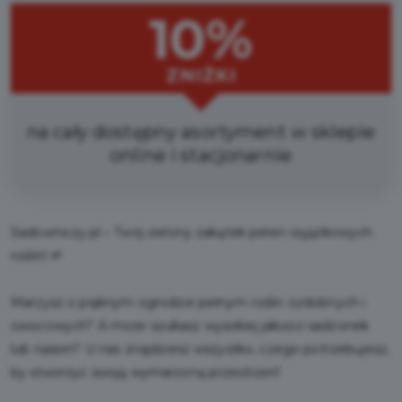
10%
ZNIŻKI
na cały dostępny asortyment w sklepie
online i stacjonarnie
Sadowniczy.pl – Twój zielony zakątek pełen wyjątkowych
roślin! 🌱
Marzysz o pięknym ogrodzie pełnym roślin ozdobnych i
owocowych? A może szukasz wysokiej jakości sadzonek
lub nasion? U nas znajdziesz wszystko, czego potrzebujesz,
by stworzyć swoją wymarzoną przestrzeń!