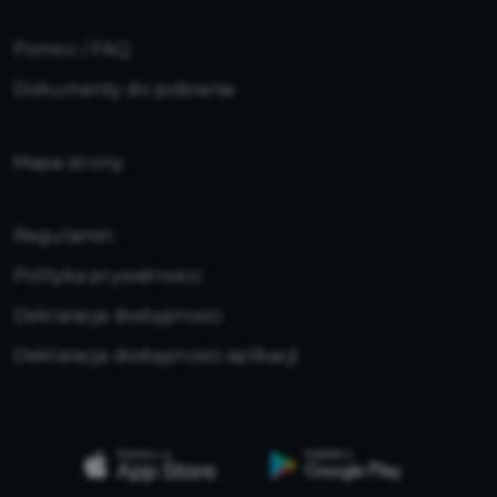
Pomoc / FAQ
Dokumenty do pobrania
Mapa strony
Regulamin
Polityka prywatności
Deklaracja dostępności
Deklaracja dostępności aplikacji