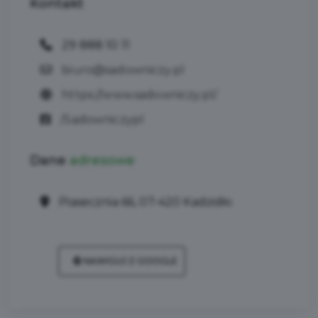
Kontakt
29 888 10 11
biuro@sadowniczy.pl
https://www.sadowniczy.pl/
/Sadowniczypl
Dane
adresowe
Piasecznia 66, 07-420 Kadzidło
NAWIGUJ Z GOOGLE