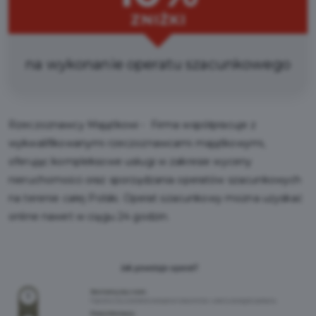
ZNIŻKI
na wykonanie operatu szacunkowego
Rzeczoznawcy Majątkowi - Firma współpracuje z
wykwalifikowanymi rzeczoznawcami majątkowymi,
oferując kompleksowe usługi w zakresie wyceny
nieruchomości oraz sporządzania operatów szacunkowych
na terenie całej Polski. Operat szacunkowy można uzyskać
online nawet w ciągu 24 godzin.