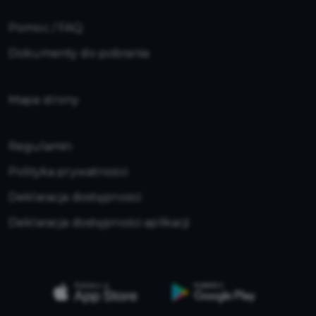
Pomoc / FAQ
Dokumenty do pobrania
Mapa strony
Regulamin
Polityka prywatności
Deklaracja dostępności
Deklaracja dostępności aplikacji