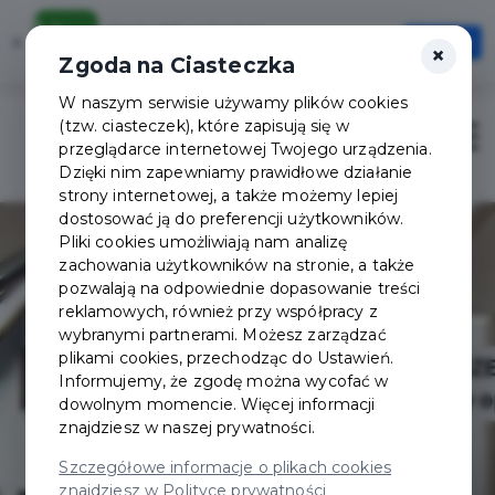
Karta Mieszkańca
×
Otwórz
×
Szybciej, wygodniej, zawsze pod ręką
Zgoda na Ciasteczka
W naszym serwisie używamy plików cookies
(tzw. ciasteczek), które zapisują się w
Zaloguj
Otwór
przeglądarce internetowej Twojego urządzenia.
Dzięki nim zapewniamy prawidłowe działanie
strony internetowej, a także możemy lepiej
dostosować ją do preferencji użytkowników.
Pliki cookies umożliwiają nam analizę
zachowania użytkowników na stronie, a także
pozwalają na odpowiednie dopasowanie treści
reklamowych, również przy współpracy z
wybranymi partnerami. Możesz zarządzać
plikami cookies, przechodząc do Ustawień.
Informujemy, że zgodę można wycofać w
dowolnym momencie. Więcej informacji
znajdziesz w naszej prywatności.
Szczegółowe informacje o plikach cookies
znajdziesz w Polityce prywatności