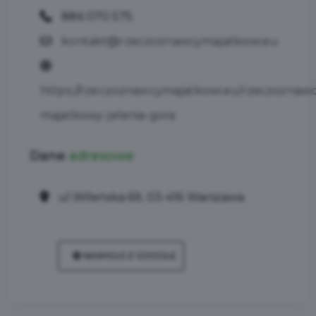
886 070 575
kontakt@rzeczoznawcymajatkowi.eu
https://rzeczoznawcymajatkowi.eu/rzeczoznawc
majatkowy-jelenia-gora
Dane
adresowe
ul.Wileńska 69, 03-416 Warszawa
NAWIGUJ Z GOOGLE