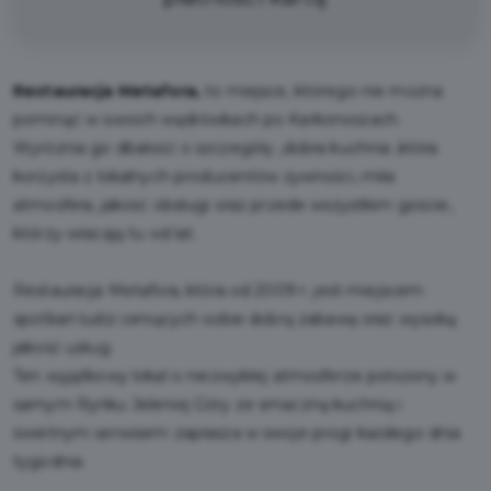
Restauracja Metafora,
to miejsce, którego nie można
pominąć w swoich wędrówkach po Karkonoszach.
Wyróżnia go dbałość o szczegóły ,dobra kuchnia ,która
korzysta z lokalnych producentów żywności, miła
atmosfera, jakość obsługi oraz przede wszystkim goście,
którzy wracają tu od lat.
Restauracja Metafora, która od 2009 r. jest miejscem
spotkań ludzi ceniących sobie dobrą zabawę oraz wysoką
jakość usług.
Ten wyjątkowy lokal o niezwykłej atmosferze położony w
samym Rynku Jeleniej Góry ze smaczną kuchnią i
świetnym serwisem zaprasza w swoje progi każdego dnia
tygodnia.