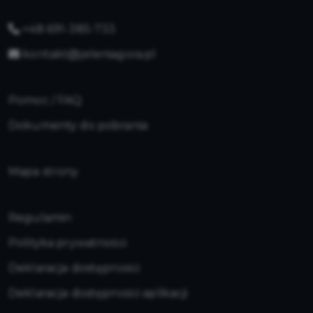
+48 691-385-733
kontakt@jeleniagora.pl
Pomoc / FAQ
Dokumenty do pobrania
Mapa strony
Regulamin
Polityka prywatności
Deklaracja dostępności
Deklaracja dostępności aplikacji