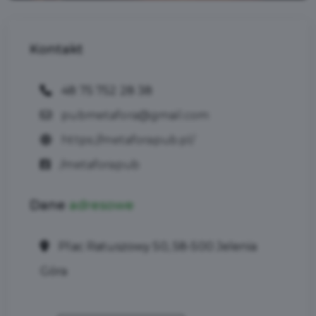
Kontakt
48 75 752 28 38
pubmetafora@gmail.com
https://metaforapub.pl/
/metaforapub
Dane
adresowe
Plac Ratuszowy 50, 58-500 Jelenia
Góra