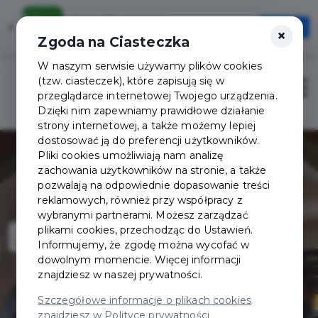
Karta Mieszkańca
×
Otwórz
×
Szybciej, wygodniej, zawsze pod ręką
Zgoda na Ciasteczka
W naszym serwisie używamy plików cookies
(tzw. ciasteczek), które zapisują się w
Zaloguj
Otwór
przeglądarce internetowej Twojego urządzenia.
Dzięki nim zapewniamy prawidłowe działanie
strony internetowej, a także możemy lepiej
dostosować ją do preferencji użytkowników.
Pliki cookies umożliwiają nam analizę
zachowania użytkowników na stronie, a także
pozwalają na odpowiednie dopasowanie treści
reklamowych, również przy współpracy z
wybranymi partnerami. Możesz zarządzać
plikami cookies, przechodząc do Ustawień.
Informujemy, że zgodę można wycofać w
dowolnym momencie. Więcej informacji
znajdziesz w naszej prywatności.
Szczegółowe informacje o plikach cookies
znajdziesz w Polityce prywatności