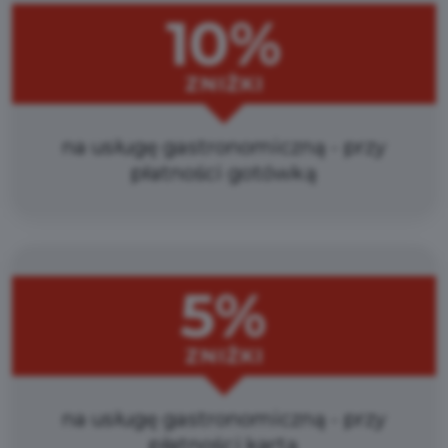
10%
ZNIŻKI
na usługę gastronomiczną - przy
płatności gotówką
5%
ZNIŻKI
na usługę gastronomiczną - przy
płatności kartą