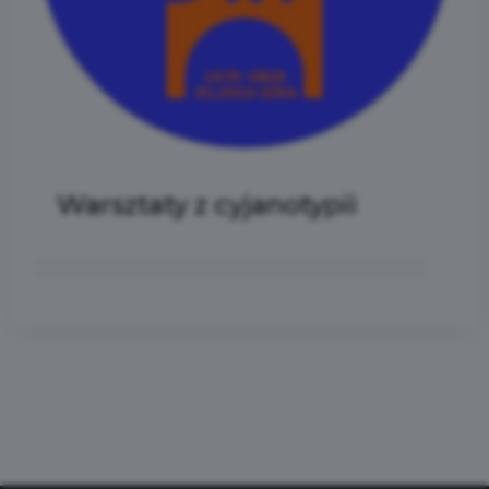
Warsztaty z cyjanotypii