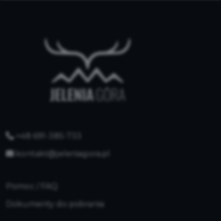
+48 691-385-733
kontakt@jeleniagora.pl
Pomoc / FAQ
Dokumenty do pobrania