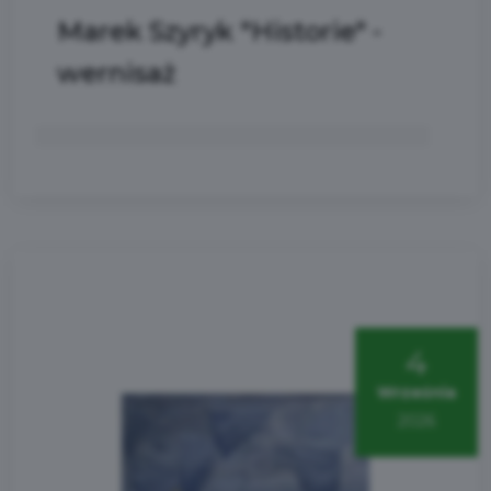
Marek Szyryk "Historie" -
wernisaż
4
Września
2026