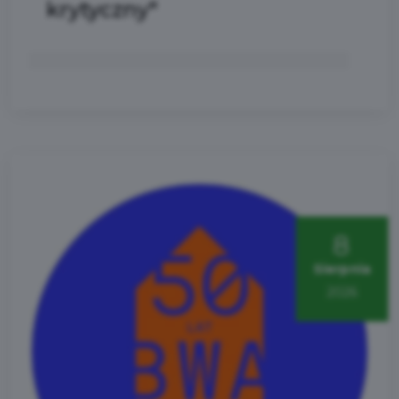
krytyczny"
8
Sierpnia
2026