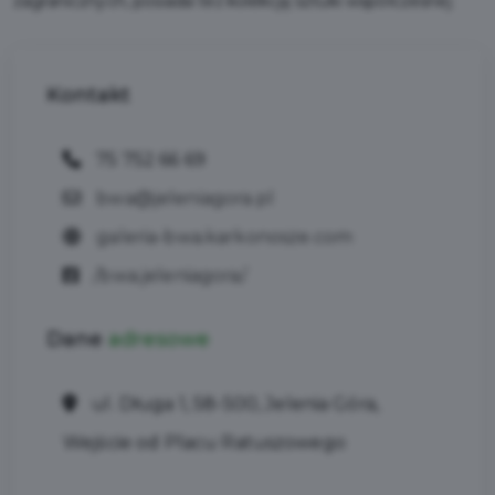
zagranicznych, posiada też kolekcję sztuki współczesnej
Kontakt
75 752 66 69
bwa@jeleniagora.pl
galeria-bwa.karkonosze.com
/bwa.jeleniagora/
Dane
adresowe
ul. Długa 1, 58-500, Jelenia Góra,
Wejście od Placu Ratuszowego