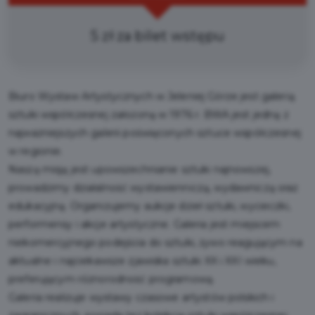
5 zł za bilet wstępu
Biuro Wystaw Artystycznych w Jeleniej Górze jest galerią
sztuki współczesnej założoną w 1976 r. BWA jest jedną z
najważniejszych galerii poświęconych sztuce współczesnej
w regionie.
Naszą misją jest upowszechnianie sztuki najnowszej,
prowadzimy działalność wystawienniczą, wydawniczą oraz
edukacyjną. Organizujemy aukcje dzieł sztuki, wycieczki,
performensy i akcje artystyczne. Galeria jest miejscem
niekomercyjnego podejścia do sztuki, żywo reagującym na
aktualne i najciekawsze zjawiska sztuki XX i XXI wieku,
preferującym różnorodność programową.
Galeria realizuje wystawy czasowe artystów polskich i