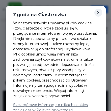
Karta Mieszkańca
×
Otwórz
×
Szybciej, wygodniej, zawsze pod ręką
Zgoda na Ciasteczka
W naszym serwisie używamy plików cookies
(tzw. ciasteczek), które zapisują się w
Zaloguj
Otwór
przeglądarce internetowej Twojego urządzenia.
Dzięki nim zapewniamy prawidłowe działanie
strony internetowej, a także możemy lepiej
dostosować ją do preferencji użytkowników.
Pliki cookies umożliwiają nam analizę
zachowania użytkowników na stronie, a także
pozwalają na odpowiednie dopasowanie treści
reklamowych, również przy współpracy z
wybranymi partnerami. Możesz zarządzać
plikami cookies, przechodząc do Ustawień.
Informujemy, że zgodę można wycofać w
dowolnym momencie. Więcej informacji
Biuro Wystaw
znajdziesz w naszej prywatności.
Szczegółowe informacje o plikach cookies
znajdziesz w Polityce prywatności