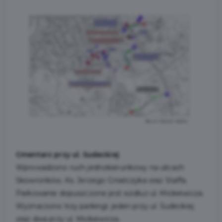
Cmentarz przy ul. Sudeckiej
Wprowadzono ruch jednokierunkowy na ulicach
Skowronków, Ks. Jerzego Gniatczyka oraz Staffa.
Parkowanie dopuszczone jest wzdłuż ul. Mickiewicza.
Wyznaczono trzy parkingi: jeden przy ul. Sudeckiej
oraz dwa przy ul. Mickiewicza.