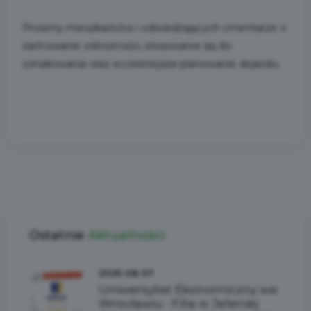
Prosimy mieszkańców i odwiedzających cmentarze o
zachowanie ostrożności, stosowanie się do
oznakowania oraz wcześniejsze planowanie dojazdu.
Ostatnie
Aktualności
2026-08-07
Uniwersytet Ekonomiczny we
Wrocławiu - Filia w Jeleniej