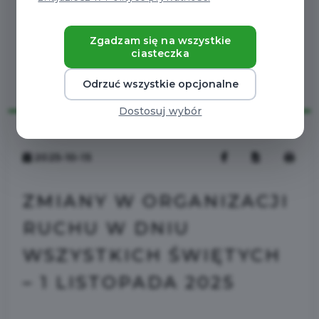
Zgadzam się na wszystkie
ciasteczka
Odrzuć wszystkie opcjonalne
Dostosuj wybór
2025-10-15
ZMIANY W ORGANIZACJI
RUCHU W DNIU
WSZYSTKICH ŚWIĘTYCH
– 1 LISTOPADA 2025