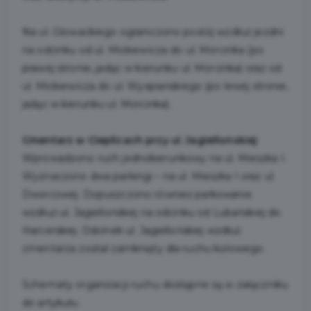
Na ul. Głowackiego ograniczono postój wzdłuż jezdni
na odcinku od ul. Mickiewicza do ul. Morcinka (po
prawej stronie, jadąc w kierunku ul. Morcinka) oraz od
ul. Mickiewicza do ul. Wyspiańskiego (po lewej stronie,
jadąc w kierunku ul. Morcinka).
Cmentarz w Cieplicach przy ul. Jagiellońskiej
Wprowadzono ruch jednokierunkowy na ul. Mieszka I.
Wyznaczono dwa parkingi – na ul. Mieszka I oraz ul.
Dworcowej. Dopuszczono również parkowanie
wzdłuż ul. Jagiellońskiej na odcinku od Lubańskiej do
Harcerskiej. Odcinek ul. Jagiellońskiej wzdłuż
cmentarza został zamknięty dla ruchu kołowego.
Schematy organizacji ruchu dostępne są w załączniku
do artykułu.