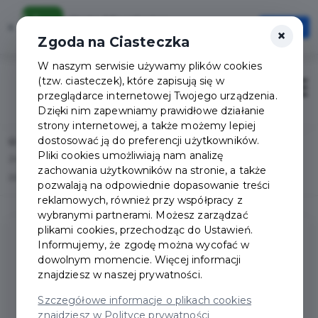
Karta Mieszkańca
×
Otwórz
×
Szybciej, wygodniej, zawsze pod ręką
Zgoda na Ciasteczka
W naszym serwisie używamy plików cookies
(tzw. ciasteczek), które zapisują się w
Zaloguj
Otwór
przeglądarce internetowej Twojego urządzenia.
Dzięki nim zapewniamy prawidłowe działanie
strony internetowej, a także możemy lepiej
dostosować ją do preferencji użytkowników.
Home
Lista aktualności
Pliki cookies umożliwiają nam analizę
Zmiany w organizacji ruchu w dniu Wszystkich Świętych – 1 listopada
zachowania użytkowników na stronie, a także
2025
pozwalają na odpowiednie dopasowanie treści
reklamowych, również przy współpracy z
wybranymi partnerami. Możesz zarządzać
plikami cookies, przechodząc do Ustawień.
Informujemy, że zgodę można wycofać w
dowolnym momencie. Więcej informacji
znajdziesz w naszej prywatności.
Szczegółowe informacje o plikach cookies
znajdziesz w Polityce prywatności