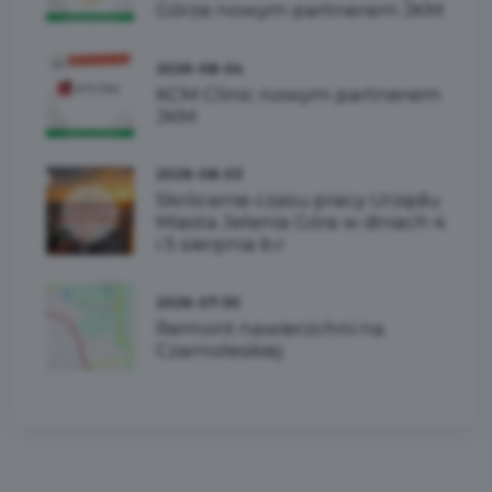
Górze nowym partnerem JKM
2026-08-04
KCM Clinic nowym partnerem
JKM
2026-08-03
Skrócenie czasu pracy Urzędu
Miasta Jelenia Góra w dniach 4
i 5 sierpnia b.r
2026-07-30
Remont nawierzchni na
Czarnoleskiej