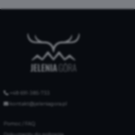
+48 691-385-733
kontakt@jeleniagora.pl
Pomoc / FAQ
Dokumenty do pobrania