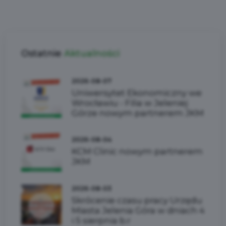
Ostatnie
Aktualności
2026-08-07
Uniwersytet Ekonomiczny we
Wrocławiu - Filia w Jeleniej
Górze nowym partnerem JKM
2026-08-04
KCM Clinic nowym partnerem
JKM
2026-08-03
Skrócenie czasu pracy Urzędu
Miasta Jelenia Góra w dniach 4
i 5 sierpnia b.r