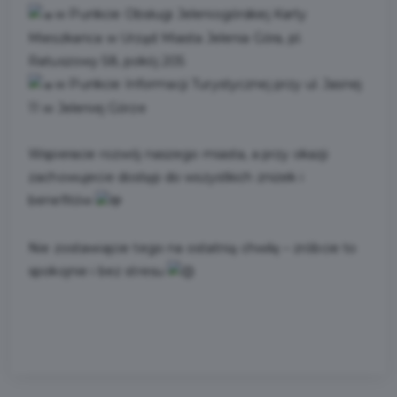
w Punkcie Obsługi Jeleniogórskiej Karty
Mieszkańca w Urząd Miasta Jelenia Góra, pl.
Ratuszowy 58, pokój 205
w Punkcie Informacji Turystycznej przy ul. Jasnej
11 w Jeleniej Górze
Wspieracie rozwój naszego miasta, a przy okazji
zachowujecie dostęp do wszystkich zniżek i
benefitów
Nie zostawiajcie tego na ostatnią chwilę – zróbcie to
spokojnie i bez stresu