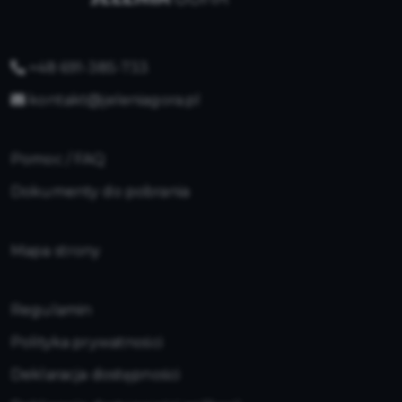
+48 691-385-733
kontakt@jeleniagora.pl
Pomoc / FAQ
Dokumenty do pobrania
Mapa strony
Regulamin
Polityka prywatności
Deklaracja dostępności