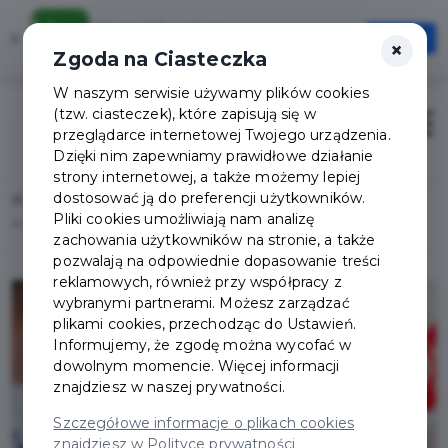
Karta Mieszkańca
×
Otwórz
×
Szybciej, wygodniej, zawsze pod ręką
Zgoda na Ciasteczka
W naszym serwisie używamy plików cookies
(tzw. ciasteczek), które zapisują się w
Zaloguj
Otwór
przeglądarce internetowej Twojego urządzenia.
Dzięki nim zapewniamy prawidłowe działanie
strony internetowej, a także możemy lepiej
dostosować ją do preferencji użytkowników.
Home
Lista aktualności
Pliki cookies umożliwiają nam analizę
Przedłuż ważność Jeleniogórskiej Karty Mieszkańca
zachowania użytkowników na stronie, a także
pozwalają na odpowiednie dopasowanie treści
reklamowych, również przy współpracy z
wybranymi partnerami. Możesz zarządzać
plikami cookies, przechodząc do Ustawień.
Informujemy, że zgodę można wycofać w
dowolnym momencie. Więcej informacji
znajdziesz w naszej prywatności.
Szczegółowe informacje o plikach cookies
znajdziesz w Polityce prywatności