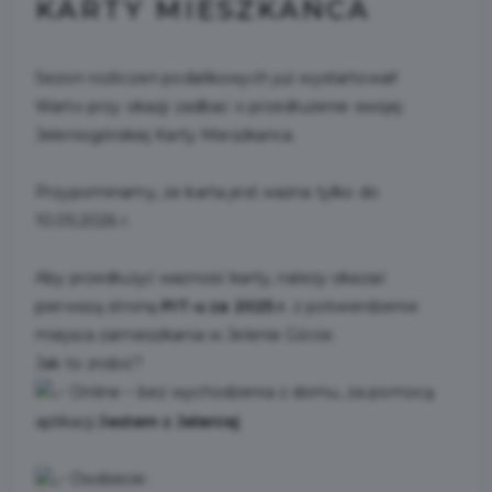
KARTY MIESZKAŃCA
Sezon rozliczeń podatkowych już wystartował!
Warto przy okazji zadbać o przedłużenie swojej
Jeleniogórskiej Karty Mieszkańca.
Przypominamy, że karta jest ważna tylko do
10.05.2026 r.
Aby przedłużyć ważność karty, należy okazać
pierwszą stronę
PIT-u za 2025 r.
z potwierdzenie
miejsca zamieszkania w Jelenie Górze.
Jak to zrobić?
Online – bez wychodzenia z domu, za pomocą
aplikacji
Jestem z Jeleniej
Osobiście: