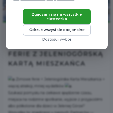
Zgadzam się na wszystkie
ciasteczka
Odrzuć wszystkie opcjonalne
2026-01-30
Dostosuj wybór
FERIE Z JELENIOGÓRSKĄ
KARTĄ MIESZKAŃCA
Zimowe ferie + Jeleniogórska Karta Mieszkańca =
więcej atrakcji, mniej wydatków
Szukasz pomysłu na ciekawe spędzenie czasu,
miejsca na rodzinne spotkanie, wyjście z przyjaciółmi
albo półkolonie dla dzieci w Jeleniej Górze?
Wszystko to znajdziesz u naszych Partnerów —