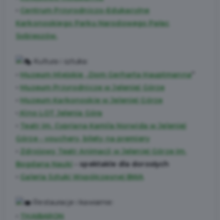
•
Centrum Przyrodniczo-Edukacyjne
Karkonoskiego Parku Narodowego Pałac
Sobieszów.
Kultura i sztuka:
•
Muzeum Miejskie „Dom Gerharta Hauptmanna
”
•
Muzeum Przyrodnicze w Jeleniej Górze
•
Muzeum Karkonoskie w Jeleniej Górze
•
Kino LOT Jelenia Góra
•
Teatr im. Cypriana Kamila Norwida w Jeleniej
Górze - vouchery, bilety na premiery
•
Zdrojowy Teatr Animacji w Jeleniej Górze im.
Bogdana Nauki
- spektakle dla dorosłych
•
Galeria Sztuki Współczesnej BWA
Restauracje i kawiarnie:
•
THAIBARON