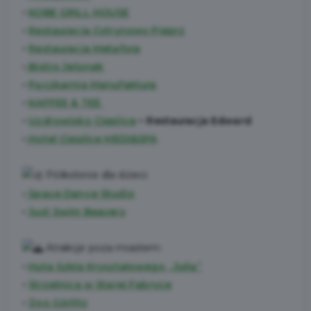
•
KOBE GRILL HOUSE
•
Restauracja Cytrynowy Pieprz
•
Restauracja Metafora
•
Bistro Jelonek
•
Pączkarnia Manufaktura
•
KAFFEE & TEE
•
Uzdrowisko Cieplice
– Restauracja Edward
•
Hotel Cieplice MEDI&SPA
Półkolonie dla dzieci:
•
Space Dance Studio
•
Just Swim Beavers
Atrakcje poza miastem:
•
Huta Szkła Kryształowego „Julia”
•
Strzelnica w Starej Fabryce
•
Zoo Görlitz