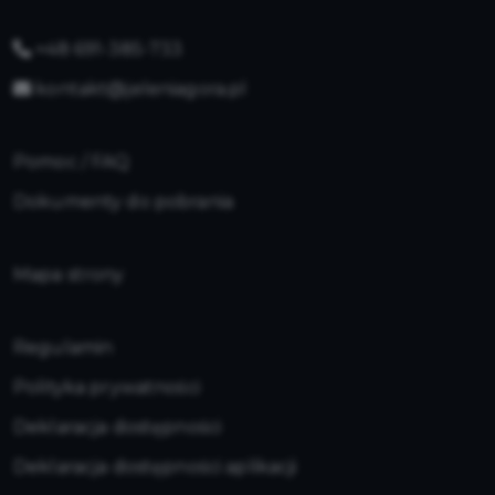
+48 691-385-733
kontakt@jeleniagora.pl
Pomoc / FAQ
Dokumenty do pobrania
Mapa strony
Regulamin
Polityka prywatności
Deklaracja dostępności
Deklaracja dostępności aplikacji