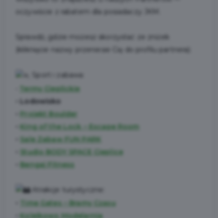
oczywiście z rabatem dla posiadaczy JKM.
Sprawdź, gdzie możesz skorzystać ze zniżek
(kliknięcie nazwy przeniesie Cię do profilu partnera):
Sport i zabawa:
•
Termy Cieplickie
• Lodowisko
•
Projekt Boulder
•
King of the Lock – Escape Room
•
Sale Zabaw FUN PARK
•
Studio BODY SPACE Cieplice
•
Bengaj Fitness
Atrakcje turystyczne:
•
Time Gates – Bramy Czasu
•
Kolejkowo Modelarnia