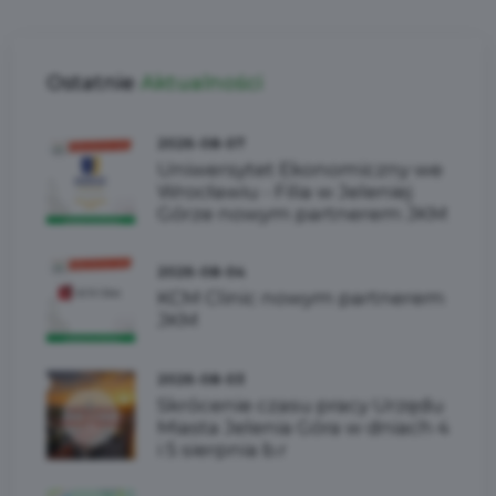
Ostatnie
Aktualności
2026-08-07
Uniwersytet Ekonomiczny we
Wrocławiu - Filia w Jeleniej
Górze nowym partnerem JKM
2026-08-04
KCM Clinic nowym partnerem
JKM
2026-08-03
Skrócenie czasu pracy Urzędu
Miasta Jelenia Góra w dniach 4
i 5 sierpnia b.r