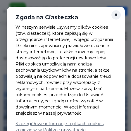
Karta Mieszkańca
×
Otwórz
×
Szybciej, wygodniej, zawsze pod ręką
Zgoda na Ciasteczka
W naszym serwisie używamy plików cookies
(tzw. ciasteczek), które zapisują się w
Zaloguj
Otwór
przeglądarce internetowej Twojego urządzenia.
Dzięki nim zapewniamy prawidłowe działanie
strony internetowej, a także możemy lepiej
dostosować ją do preferencji użytkowników.
Home
Lista aktualności
Ferie z Jeleniogórską Kartą Mieszkańca
Pliki cookies umożliwiają nam analizę
zachowania użytkowników na stronie, a także
pozwalają na odpowiednie dopasowanie treści
reklamowych, również przy współpracy z
wybranymi partnerami. Możesz zarządzać
plikami cookies, przechodząc do Ustawień.
Informujemy, że zgodę można wycofać w
dowolnym momencie. Więcej informacji
znajdziesz w naszej prywatności.
Szczegółowe informacje o plikach cookies
znajdziesz w Polityce prywatności