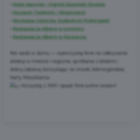
•
Mała Japonia – Ogród Japoński Siruwia
•
Muzeum Tajemnic i Eksploracji
•
Wystawa Upiorów Sudeckich Poltergeist
•
Restauracja Albero w Łomnicy
•
Restauracja Albero w Karpaczu
Nie siedź w domu — wykorzystaj ferie na odkrywanie
atrakcji w mieście i regionie, spotkania z bliskimi i
dobrą zabawę, korzystając ze zniżek Jeleniogórskiej
Karty Mieszkańca.
Korzystaj z JKM i spędź ferie pełne wrażeń!